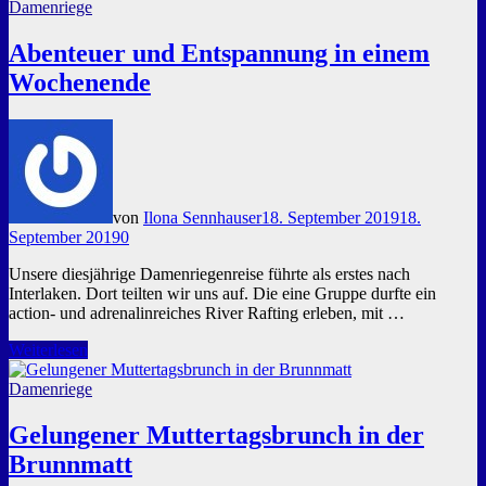
zum
Damenriege
Abschluss
Abenteuer und Entspannung in einem
Wochenende
von
Ilona Sennhauser
18. September 2019
18.
September 2019
0
Unsere diesjährige Damenriegenreise führte als erstes nach
Interlaken. Dort teilten wir uns auf. Die eine Gruppe durfte ein
action- und adrenalinreiches River Rafting erleben, mit …
Abenteuer
Weiterlesen
und
Entspannung
Damenriege
in
einem
Gelungener Muttertagsbrunch in der
Wochenende
Brunnmatt