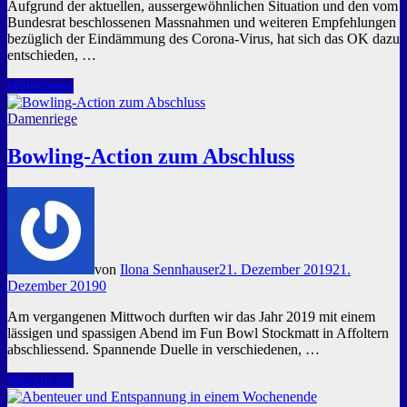
Aufgrund der aktuellen, aussergewöhnlichen Situation und den vom
Bundesrat beschlossenen Massnahmen und weiteren Empfehlungen
bezüglich der Eindämmung des Corona-Virus, hat sich das OK dazu
entschieden, …
Muttertagsbrunch:
Weiterlesen
abgesagt!
Damenriege
Bowling-Action zum Abschluss
von
Ilona Sennhauser
21. Dezember 2019
21.
Dezember 2019
0
Am vergangenen Mittwoch durften wir das Jahr 2019 mit einem
lässigen und spassigen Abend im Fun Bowl Stockmatt in Affoltern
abschliessend. Spannende Duelle in verschiedenen, …
Bowling-
Weiterlesen
Action