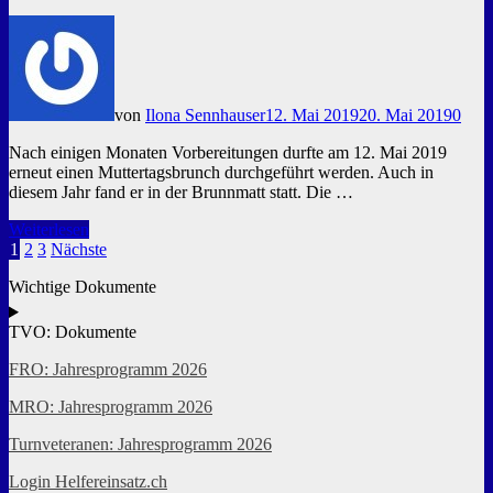
von
Ilona Sennhauser
12. Mai 2019
20. Mai 2019
0
Nach einigen Monaten Vorbereitungen durfte am 12. Mai 2019
erneut einen Muttertagsbrunch durchgeführt werden. Auch in
diesem Jahr fand er in der Brunnmatt statt. Die …
Gelungener
Weiterlesen
Muttertagsbrunch
Seitennummerierung
1
2
3
Nächste
in
der
Wichtige Dokumente
der
Brunnmatt
Beiträge
TVO: Dokumente
FRO: Jahresprogramm 2026
MRO: Jahresprogramm 2026
Turnveteranen: Jahresprogramm 2026
Login Helfereinsatz.ch