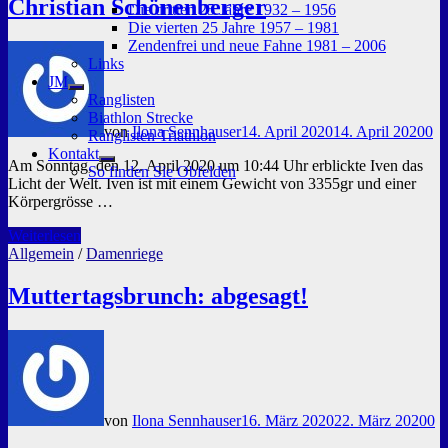
Christian Schönenberger
Die dritten 25 Jahre 1932 – 1956
Die vierten 25 Jahre 1957 – 1981
Zendenfrei und neue Fahne 1981 – 2006
Links
JM
Untermenü
Ranglisten
anzeigen
Biathlon Strecke
von
Ilona Sennhauser
14. April 2020
14. April 2020
0
Ranglisten Triathlon
Kontakt
Am Sonntag, den 12. April 2020 um 10:44 Uhr erblickte Iven das
Untermenü
So finden Sie Obfelden
anzeigen
Licht der Welt. Iven ist mit einem Gewicht von 3355gr und einer
Körpergrösse …
Nachwuchs
Weiterlesen
bei
Allgemein
/
Damenriege
Karin
Höhener
Muttertagsbrunch: abgesagt!
und
Christian
Schönenberger
von
Ilona Sennhauser
16. März 2020
22. März 2020
0