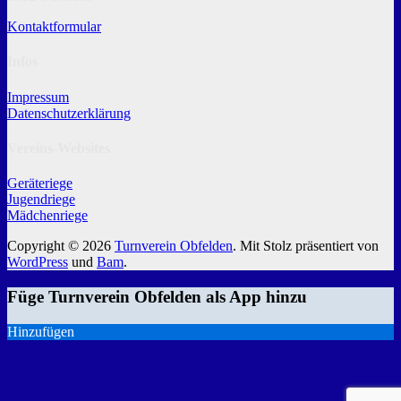
Kontaktformular
Infos
Impressum
Datenschutzerklärung
Vereins-Websites
Geräteriege
Jugendriege
Mädchenriege
Copyright © 2026
Turnverein Obfelden
. Mit Stolz präsentiert von
WordPress
und
Bam
.
Füge Turnverein Obfelden als App hinzu
Hinzufügen