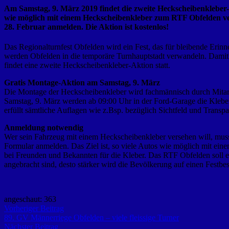
Am Samstag, 9. März 2019 findet die zweite Heckscheibenkleber-
wie möglich mit einem Heckscheibenkleber zum RTF Obfelden ve
28. Februar anmelden. Die Aktion ist kostenlos!
Das Regionalturnfest Obfelden wird ein Fest, das für bleibende Eri
werden Obfelden in die temporäre Turnhauptstadt verwandeln. Damit
findet eine zweite Heckscheibenkleber-Aktion statt.
Gratis Montage-Aktion am Samstag, 9. März
Die Montage der Heckscheibenkleber wird fachmännisch durch Mit
Samstag, 9. März werden ab 09:00 Uhr in der Ford-Garage die Klebe
erfüllt sämtliche Auflagen wie z.Bsp. bezüglich Sichtfeld und Transpa
Anmeldung notwendig
Wer sein Fahrzeug mit einem Heckscheibenkleber versehen will, mus
Formular anmelden. Das Ziel ist, so viele Autos wie möglich mit e
bei Freunden und Bekannten für die Kleber. Das RTF Obfelden soll e
angebracht sind, desto stärker wird die Bevölkerung auf einen Festb
angeschaut:
363
Beitragsnavigation
Vorheriger
Vorheriger Beitrag
Beitrag:
89. GV Männerriege Obfelden – viele fleissige Turner
Nächster
Nächster Beitrag