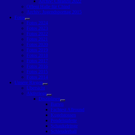
Archiv: Chränzli 2022
anzeigen
Offeni Halle für Chind
Archiv: Jugendsporttag 2015
Fotos
Untermenü
Fotos 2024
anzeigen
Fotos 2023
Fotos 2022
Fotos 2021
Fotos 2020
Fotos 2019
Fotos 2018
Fotos 2017
Fotos 2016
Fotos 2015
Fotos 2014
Unsere Riegen
Untermenü
Übersicht
anzeigen
Aktivriege
Untermenü
Disziplinen
anzeigen
Untermenü
Barren
anzeigen
Fachtest Allround
Kugelstossen
Pendelstafette
Schaukelringe
Schleuderball