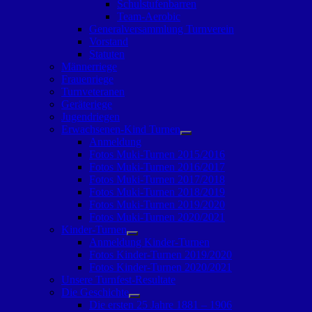
Schulstufenbarren
Team-Aerobic
Generalversammlung Turnverein
Vorstand
Statuten
Männerriege
Frauenriege
Turnveteranen
Geräteriege
Jugendriegen
Erwachsenen-Kind Turnen
Untermenü
Anmeldung
anzeigen
Fotos Muki-Turnen 2015/2016
Fotos Muki-Turnen 2016/2017
Fotos Muki-Turnen 2017/2018
Fotos Muki-Turnen 2018/2019
Fotos Muki-Turnen 2019/2020
Fotos Muki-Turnen 2020/2021
Kinder-Turnen
Untermenü
Anmeldung Kinder-Turnen
anzeigen
Fotos Kinder-Turnen 2019/2020
Fotos Kinder-Turnen 2020/2021
Unsere Turnfest-Resultate
Die Geschichte
Untermenü
Die ersten 25 Jahre 1881 – 1906
anzeigen