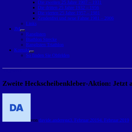
Die zweiten 25 Jahre 1907 – 1931
Die dritten 25 Jahre 1932 – 1956
Die vierten 25 Jahre 1957 – 1981
Zendenfrei und neue Fahne 1981 – 2006
Links
JM
Untermenü
Ranglisten
anzeigen
Biathlon Strecke
Ranglisten Triathlon
Kontakt
Untermenü
So finden Sie Obfelden
anzeigen
Allgemein
Zweite Heckscheibenkleber-Aktion: Jetzt 
von
davide.anderegg
3. Februar 2019
4. Februar 2019