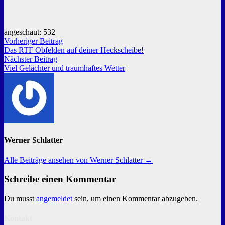
angeschaut:
532
Beitragsnavigation
Vorheriger
Vorheriger Beitrag
Beitrag:
Das RTF Obfelden auf deiner Heckscheibe!
Nächster
Nächster Beitrag
Beitrag:
Viel Gelächter und traumhaftes Wetter
Werner Schlatter
Alle Beiträge ansehen von Werner Schlatter →
Schreibe einen Kommentar
Du musst
angemeldet
sein, um einen Kommentar abzugeben.
Kontakt