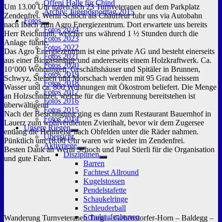
Offeni Halle für Chind
Um 13.00 Uhr trafen sich 23 Turnveteranen auf dem Parkplatz
Archiv: Jugendsporttag 2015
Zendenfrei. Werni Schoch als Chauffeur fuhr uns via Autobahn
Fotos
nach Ibach zum Agro Energiezentrum. Dort erwartete uns bereits
Untermenü
Fotos 2024
Herr Reichmuth, welcher uns während 1 ½ Stunden durch die
anzeigen
Fotos 2023
Anlage führte.
Fotos 2022
Das Agro Energiezentrum ist eine private AG und besteht einerseits
Fotos 2021
aus einer Biogasanlage und andererseits einem Holzkraftwerk. Ca.
Fotos 2020
10‘000 Wohnungen, Geschäftshäuser und Spitäler in Brunnen,
Fotos 2019
Schwyz, Steinen und Morschach werden mit 95 Grad heissem
Fotos 2018
Wasser und ca. 800 Wohnungen mit Ökostrom beliefert. Die Menge
Fotos 2017
an Holzschnitzel, welche für die Verbrennung bereitstehen ist
Fotos 2016
überwältigend
Fotos 2015
Nach der Besichtigung ging es dann zum Restaurant Bauernhof in
Fotos 2014
Lauerz zum wohlverdienten Zvierihalt, bevor wir dem Zugersee
Unsere Riegen
entlang die Heimreise nach Obfelden unter die Räder nahmen.
Untermenü
Übersicht
Pünktlich um 18.00 Uhr waren wir wieder im Zendenfrei.
anzeigen
Aktivriege
Besten Dank an Werni Schoch und Paul Stierli für die Organisation
Untermenü
Disziplinen
und gute Fahrt.
anzeigen
Untermenü
Barren
anzeigen
Fachtest Allround
Kugelstossen
Pendelstafette
Schaukelringe
Schleuderball
Schulstufenbarren
Wanderung Turnveteranen Turgi – Gebenstorfer-Horn – Baldegg –