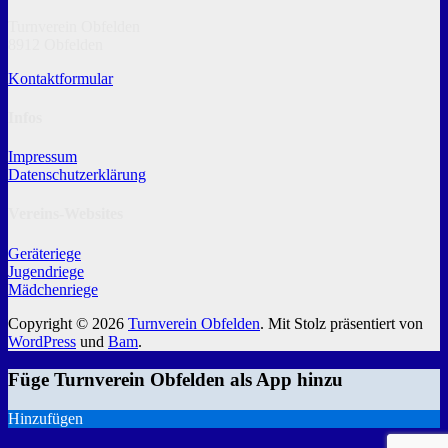
Turnverein Obfelden
8912 Obfelden
Kontaktformular
Infos
Impressum
Datenschutzerklärung
Vereins-Websites
Geräteriege
Jugendriege
Mädchenriege
Copyright © 2026
Turnverein Obfelden
. Mit Stolz präsentiert von
WordPress
und
Bam
.
Füge Turnverein Obfelden als App hinzu
Hinzufügen