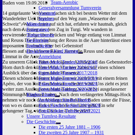
Team-Aerobic
Baden vom 19.09.2018
Generalversammlung Turnverein
14 gutgelaunte Veteranen machen sich bei bestem Wetter mit dem
Vorstand
Wanderleiter Ueli Beyeler auf den Weg zum „Wassertor der
Statuten
Schweiz“. Was es damit auf sich hat, erfahren wir hautnah, gleich
Männerriege
nach dem Ausstieg aus dem Zug in Turgi. Wir wandern in
Frauenriege
verwirrender Folge über Brücken und Wege entlang von Limmat
Turnveteranen
und Reuss. Die Einmündung der Reuss in die Aare hinterlässt einen
Geräteriege
imposanten Eindruck. Hier bei Gebenstorf
Jugendriegen
fliessen auf sehr kleinem Raum, zuerst die Reuss und dann die
Erwachsenen-Kind Turnen
Untermenü
Limmat in die Aare.
Anmeldung
anzeigen
Zu unserem Glück führt der folgende Aufstieg auf das Gebenstorfer-
Fotos Muki-Turnen 2015/2016
Horn durch den kühlen Wald. Von hier haben wir einen schönen
Fotos Muki-Turnen 2016/2017
Ausblick über das sogenannte Wassertor.
Fotos Muki-Turnen 2017/2018
Diesen schönen Moment begiessen wir natürlich mit einem feinen
Fotos Muki-Turnen 2018/2019
Apéro, der von Rolf Grubenmann offeriert wird. Uns zieht es jetzt
Fotos Muki-Turnen 2019/2020
weiter zum Ausflugsrestaurant Baldegg wo wir bei ausgelassener
Fotos Muki-Turnen 2020/2021
Stimmung Mittagsrast halten. Nach dem verlängerten Mittags-Hock
Kinder-Turnen
Untermenü
nehmen wir noch den Abstieg zum Bahnhof Baden unter die Füsse,
Anmeldung Kinder-Turnen
anzeigen
von wo es dann zurück in’s schöne Säuliamt geht. Ein sehr
Fotos Kinder-Turnen 2019/2020
gelungener Tag, vielen Dank an Ueli Beyeler!
Fotos Kinder-Turnen 2020/2021
Unsere Turnfest-Resultate
Die Geschichte
Untermenü
Die ersten 25 Jahre 1881 – 1906
anzeigen
Die zweiten 25 Jahre 1907 – 1931