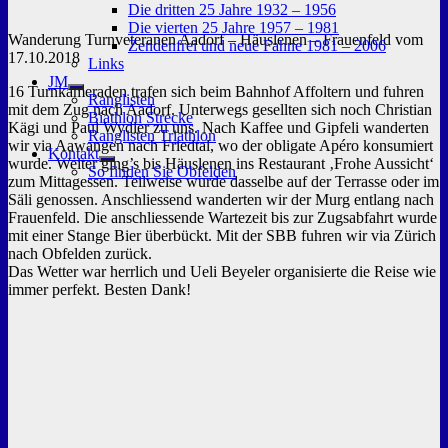
Die dritten 25 Jahre 1932 – 1956
Die vierten 25 Jahre 1957 – 1981
Wanderung Turnveteranen Aadorf – Häuslenen – Frauenfeld vom
Zendenfrei und neue Fahne 1981 – 2006
17.10.2018
Links
JM
16 Turnkameraden trafen sich beim Bahnhof Affoltern und fuhren
Untermenü
Ranglisten
mit dem Zug nach Aadorf. Unterwegs gesellten sich noch Christian
anzeigen
Biathlon Strecke
Kägi und Paul Wydler zu uns. Nach Kaffee und Gipfeli wanderten
Ranglisten Triathlon
wir via Aawangen nach Friedtal, wo der obligate Apéro konsumiert
Kontakt
wurde. Weiter ging’s bis Häuslenen ins Restaurant ‚Frohe Aussicht‘
Untermenü
So finden Sie Obfelden
zum Mittagessen. Teilweise wurde dasselbe auf der Terrasse oder im
anzeigen
Säli genossen. Anschliessend wanderten wir der Murg entlang nach
Frauenfeld. Die anschliessende Wartezeit bis zur Zugsabfahrt wurde
mit einer Stange Bier überbückt. Mit der SBB fuhren wir via Zürich
nach Obfelden zurück.
Das Wetter war herrlich und Ueli Beyeler organisierte die Reise wie
immer perfekt. Besten Dank!