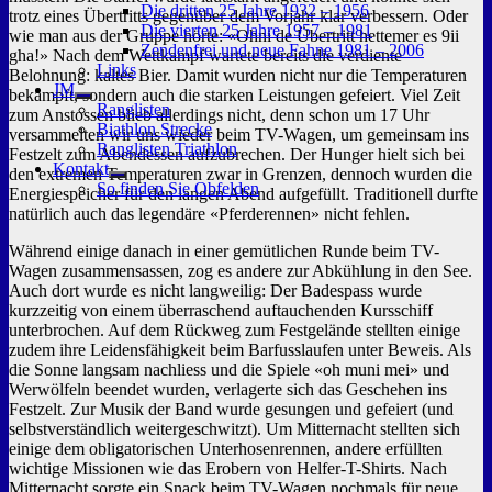
Die dritten 25 Jahre 1932 – 1956
trotz eines Übertritts gegenüber dem Vorjahr klar verbessern. Oder
Die vierten 25 Jahre 1957 – 1981
wie man aus der Gruppe hörte: «Ohni de Übertritt hettemer es 9ii
Zendenfrei und neue Fahne 1981 – 2006
gha!» Nach dem Wettkampf wartete bereits die verdiente
Links
Belohnung: kaltes Bier. Damit wurden nicht nur die Temperaturen
JM
bekämpft, sondern auch die starken Leistungen gefeiert. Viel Zeit
Untermenü
Ranglisten
zum Anstossen blieb allerdings nicht, denn schon um 17 Uhr
anzeigen
Biathlon Strecke
versammelten wir uns wieder beim TV-Wagen, um gemeinsam ins
Ranglisten Triathlon
Festzelt zum Abendessen aufzubrechen. Der Hunger hielt sich bei
Kontakt
den extremen Temperaturen zwar in Grenzen, dennoch wurden die
Untermenü
So finden Sie Obfelden
Energiespeicher für den langen Abend aufgefüllt. Traditionell durfte
anzeigen
natürlich auch das legendäre «Pferderennen» nicht fehlen.
Während einige danach in einer gemütlichen Runde beim TV-
Wagen zusammensassen, zog es andere zur Abkühlung in den See.
Auch dort wurde es nicht langweilig: Der Badespass wurde
kurzzeitig von einem überraschend auftauchenden Kursschiff
unterbrochen. Auf dem Rückweg zum Festgelände stellten einige
zudem ihre Leidensfähigkeit beim Barfusslaufen unter Beweis. Als
die Sonne langsam nachliess und die Spiele «oh muni mei» und
Werwölfeln beendet wurden, verlagerte sich das Geschehen ins
Festzelt. Zur Musik der Band wurde gesungen und gefeiert (und
selbstverständlich weitergeschwitzt). Um Mitternacht stellten sich
einige dem obligatorischen Unterhosenrennen, andere erfüllten
wichtige Missionen wie das Erobern von Helfer-T-Shirts. Nach
Mitternacht sorgte ein Snack beim TV-Wagen nochmals für neue