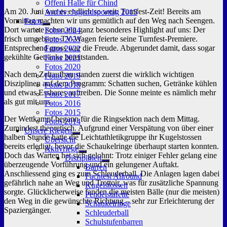
Offeni Halle für Chind
Am 20. Juni war es endlich so weit: Turnfest-Zeit! Bereits am
Archiv: Jugendsporttag 2015
Vormittag machten wir uns gemütlich auf den Weg nach Seengen.
Fotos
Untermenü
Dort wartete schon ein ganz besonderes Highlight auf uns: Der
Fotos 2024
anzeigen
frisch umgebaute TV-Wagen feierte seine Turnfest-Premiere.
Fotos 2023
Entsprechend gross war die Freude. Abgerundet damit, dass sogar
Fotos 2022
gekühlte Getränke bereitstanden.
Fotos 2021
Fotos 2020
Nach dem Zeltaufbau standen zuerst die wirklich wichtigen
Fotos 2019
Disziplinen auf dem Programm: Schatten suchen, Getränke kühlen
Fotos 2018
und etwas Essbares auftreiben. Die Sonne meinte es nämlich mehr
Fotos 2017
als gut mit uns.
Fotos 2016
Fotos 2015
Der Wettkampf begann für die Ringsektion nach dem Mittag.
Fotos 2014
Zumindest theoretisch. Aufgrund einer Verspätung von über einer
Unsere Riegen
halben Stunde hatte die Leichtathletikgruppe ihr Kugelstossen
Untermenü
Übersicht
anzeigen
bereits erledigt, bevor die Schaukelringe überhaupt starten konnten.
Aktivriege
Doch das Warten hat sich gelohnt: Trotz einiger Fehler gelang eine
Untermenü
Disziplinen
anzeigen
überzeugende Vorführung und ein gelungener Auftakt.
Untermenü
Barren
anzeigen
Anschliessend ging es zum Schleuderball. Die Anlagen lagen dabei
Fachtest Allround
gefährlich nahe an Weg und Trottoir, was für zusätzliche Spannung
Kugelstossen
sorgte. Glücklicherweise fanden die meisten Bälle (nur die meisten)
Pendelstafette
den Weg in die gewünschte Richtung – sehr zur Erleichterung der
Schaukelringe
Spaziergänger.
Schleuderball
Schulstufenbarren