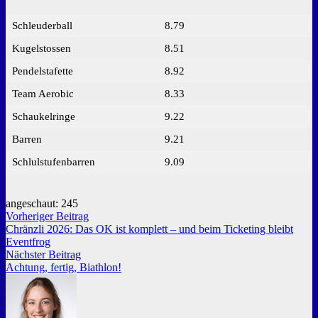
Schleuderball
8.79
Kugelstossen
8.51
Pendelstafette
8.92
Team Aerobic
8.33
Schaukelringe
9.22
Barren
9.21
Schlulstufenbarren
9.09
angeschaut:
245
Beitragsnavigation
Vorheriger
Vorheriger Beitrag
Beitrag:
Chränzli 2026: Das OK ist komplett – und beim Ticketing bleibt
Eventfrog
Nächster
Nächster Beitrag
Beitrag:
Achtung, fertig, Biathlon!