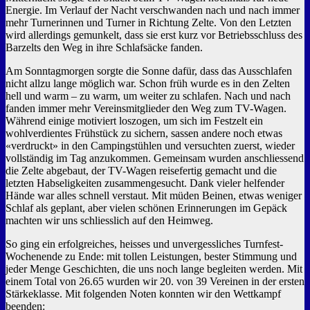
Energie. Im Verlauf der Nacht verschwanden nach und nach immer
mehr Turnerinnen und Turner in Richtung Zelte. Von den Letzten
wird allerdings gemunkelt, dass sie erst kurz vor Betriebsschluss des
Barzelts den Weg in ihre Schlafsäcke fanden.
Am Sonntagmorgen sorgte die Sonne dafür, dass das Ausschlafen
nicht allzu lange möglich war. Schon früh wurde es in den Zelten
hell und warm – zu warm, um weiter zu schlafen. Nach und nach
fanden immer mehr Vereinsmitglieder den Weg zum TV-Wagen.
Während einige motiviert loszogen, um sich im Festzelt ein
wohlverdientes Frühstück zu sichern, sassen andere noch etwas
«verdruckt» in den Campingstühlen und versuchten zuerst, wieder
vollständig im Tag anzukommen. Gemeinsam wurden anschliessend
die Zelte abgebaut, der TV-Wagen reisefertig gemacht und die
letzten Habseligkeiten zusammengesucht. Dank vieler helfender
Hände war alles schnell verstaut. Mit müden Beinen, etwas weniger
Schlaf als geplant, aber vielen schönen Erinnerungen im Gepäck
machten wir uns schliesslich auf den Heimweg.
So ging ein erfolgreiches, heisses und unvergessliches Turnfest-
Wochenende zu Ende: mit tollen Leistungen, bester Stimmung und
jeder Menge Geschichten, die uns noch lange begleiten werden. Mit
einem Total von 26.65 wurden wir 20. von 39 Vereinen in der ersten
Stärkeklasse. Mit folgenden Noten konnten wir den Wettkampf
beenden: