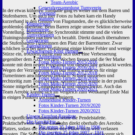
Team-Aerobic
Generalversammlung Turnverein
In der etwas kühleren Turnhalle ging es weiter mit dem Barren und
Vorstand
Stufenbarren. Um auch hier Fotos zu haben kam ein Handy
Statuten
kurzerhand in den Genuss von Flugstunden, die es glücklicherweise
Männerriege
problemlos überlebte. Beim Barren zeigte unsere Sektion eine starke
Frauenriege
Vorstellung. Besonders die Synchronität stimmte und die vielen
Turnveteranen
Trainingsstunden machten sich bezahlt. Direkt danach übernahmen
Geräteriege
die Stufenbarren-Turnerinnen den Platz der Barrenturner. Zwar
Jugendriegen
schlichen sich bei ihrer Vorführung einige kleine Fehler und wenige
Erwachsenen-Kind Turnen
Stürze ein, trotzdem durfte man sich über eine Verbesserung
Untermenü
Anmeldung
gegenüber dem AZO vor drei Wochen freuen und die 9er Marke
anzeigen
Fotos Muki-Turnen 2015/2016
konnte mit dem neuen Programm von diesem Jahr geknackt werden.
Fotos Muki-Turnen 2016/2017
Wegen der Verzögerungen in den Hallen wurde es für einige
Fotos Muki-Turnen 2017/2018
Turnerinnen anschliessend hektisch: Schnell umziehen und
Fotos Muki-Turnen 2018/2019
rechtzeitig zum Team Aerobic sprinten! Dort wurde in der prallen
Fotos Muki-Turnen 2019/2020
Sonne mitgefiebert, mitgeklatscht und mitgeschwitzt. Auch das
Fotos Muki-Turnen 2020/2021
Team Aerobic konnte sich im Vergleich zum Wettkampf Ende Mai
Kinder-Turnen
in einigen Punkten nochmals steigern.
Untermenü
Anmeldung Kinder-Turnen
anzeigen
Fotos Kinder-Turnen 2019/2020
Fotos Kinder-Turnen 2020/2021
Unsere Turnfest-Resultate
Den sportlichen Schlusspunkt setzte die Pendelstafette.
Die Geschichte
Praktischerweise lag die Laufbahn direkt oberhalb des Aerobic-
Untermenü
Die ersten 25 Jahre 1881 – 1906
Platzes, sodass die Zuschauer ihre Plätze nicht weit verlassen
anzeigen
Die zweiten 25 Jahre 1907 – 1931
mussten. Die Staffel wurde lautstark angefeuert und konnte sich