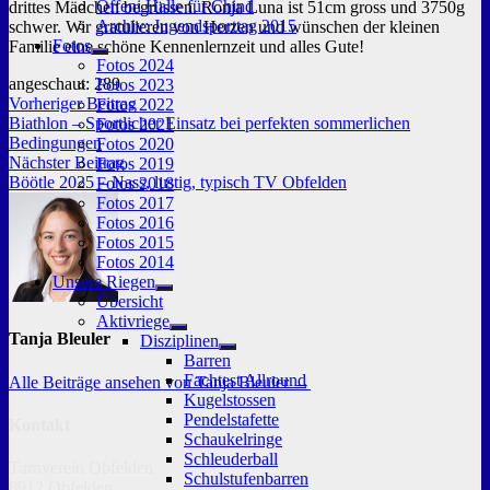
Offeni Halle für Chind
drittes Mädchen begrüssen. Ronja Luna ist 51cm gross und 3750g
Archiv: Jugendsporttag 2015
schwer. Wir gratulieren von Herzen und wünschen der kleinen
Fotos
Familie eine schöne Kennenlernzeit und alles Gute!
Untermenü
Fotos 2024
anzeigen
angeschaut:
289
Fotos 2023
Beitragsnavigation
Vorheriger
Vorheriger Beitrag
Fotos 2022
Beitrag:
Biathlon – Sportlicher Einsatz bei perfekten sommerlichen
Fotos 2021
Bedingungen
Fotos 2020
Nächster
Nächster Beitrag
Fotos 2019
Beitrag:
Böötle 2025 – Nass, lustig, typisch TV Obfelden
Fotos 2018
Fotos 2017
Fotos 2016
Fotos 2015
Fotos 2014
Unsere Riegen
Untermenü
Übersicht
anzeigen
Aktivriege
Untermenü
Tanja Bleuler
Disziplinen
anzeigen
Untermenü
Barren
anzeigen
Fachtest Allround
Alle Beiträge ansehen von Tanja Bleuler →
Kugelstossen
Pendelstafette
Kontakt
Schaukelringe
Schleuderball
Turnverein Obfelden
Schulstufenbarren
8912 Obfelden