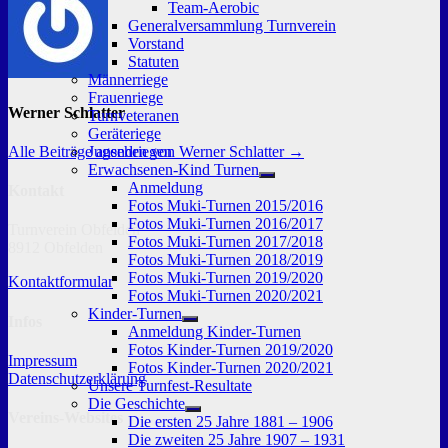
Team-Aerobic
Generalversammlung Turnverein
Vorstand
Statuten
Männerriege
Frauenriege
Werner Schlatter
Turnveteranen
Geräteriege
Alle Beiträge ansehen von Werner Schlatter →
Jugendriegen
Erwachsenen-Kind Turnen
Untermenü
Anmeldung
Kontakt
anzeigen
Fotos Muki-Turnen 2015/2016
Fotos Muki-Turnen 2016/2017
Turnverein Obfelden
Fotos Muki-Turnen 2017/2018
8912 Obfelden
Fotos Muki-Turnen 2018/2019
Fotos Muki-Turnen 2019/2020
Kontaktformular
Fotos Muki-Turnen 2020/2021
Kinder-Turnen
Infos
Untermenü
Anmeldung Kinder-Turnen
anzeigen
Fotos Kinder-Turnen 2019/2020
Impressum
Fotos Kinder-Turnen 2020/2021
Datenschutzerklärung
Unsere Turnfest-Resultate
Die Geschichte
Untermenü
Vereins-Websites
Die ersten 25 Jahre 1881 – 1906
anzeigen
Die zweiten 25 Jahre 1907 – 1931