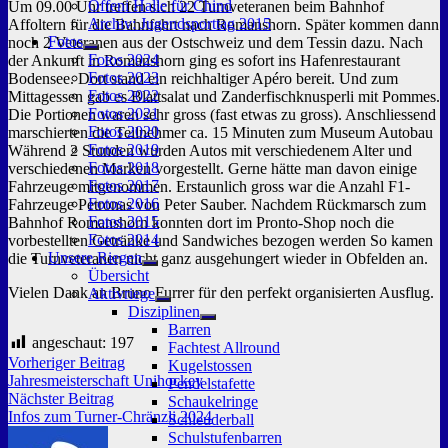
Offeni Halle für Chind
Um 09.00 Uhr treffen sich 22 Turnveteranen beim Bahnhof
Archiv: Jugendsporttag 2015
Affoltern für die Bahnfahrt nach Romanshorn. Später kommen dann
Fotos
noch 2 Veteranen aus der Ostschweiz und dem Tessin dazu. Nach
Untermenü
Fotos 2024
der Ankunft in Romanshorn ging es sofort ins Hafenrestaurant
anzeigen
Fotos 2023
Bodensee. Dort stand ein reichhaltiger Apéro bereit. Und zum
Fotos 2022
Mittagessen gab es Blattsalat und Zanderfischknusperli mit Pommes.
Fotos 2021
Die Portionen waren sehr gross (fast etwas zu gross). Anschliessend
Fotos 2020
marschierten die Teilnehmer ca. 15 Minuten zum Museum Autobau
Fotos 2019
Während 2 Stunden wurden Autos mit verschiedenem Alter und
Fotos 2018
verschiedenen Marken vorgestellt. Gerne hätte man davon einige
Fotos 2017
Fahrzeuge mitgenommen. Erstaunlich gross war die Anzahl F1-
Fotos 2016
Fahrzeuge Petronas von Peter Sauber. Nachdem Rückmarsch zum
Fotos 2015
Bahnhof Romanshorn konnten dort im Pronto-Shop noch die
Fotos 2014
vorbestellten Getränke und Sandwiches bezogen werden So kamen
Unsere Riegen
die Turnveteranen nicht ganz ausgehungert wieder in Obfelden an.
Untermenü
Übersicht
anzeigen
Vielen Dank an Bruno Furrer für den perfekt organisierten Ausflug.
Aktivriege
Untermenü
Disziplinen
anzeigen
Untermenü
Barren
anzeigen
angeschaut:
197
Fachtest Allround
Beitragsnavigation
Vorheriger
Vorheriger Beitrag
Kugelstossen
Beitrag:
Jahresmeisterschaft Unihockey
Pendelstafette
Nächster
Nächster Beitrag
Schaukelringe
Beitrag:
Infos zum Turner-Chränzli 2024
Schleuderball
Schulstufenbarren