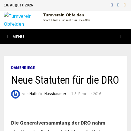
Zum
10. August 2026
Inhalt
Turnverein Obfelden
springen
Sport, Fitness und mehr für jedes Alter
MENÜ
DAMENRIEGE
Neue Statuten für die DRO
von
Nathalie Nussbaumer
5. Februar 2016
Die Generalversammlung der DRO nahm