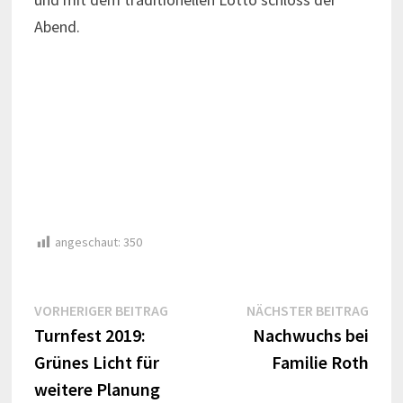
Abend.
angeschaut:
350
Beitragsnavigation
Vorheriger
Näch
VORHERIGER BEITRAG
NÄCHSTER BEITRAG
Beitrag:
Beitr
Turnfest 2019:
Nachwuchs bei
Grünes Licht für
Familie Roth
weitere Planung