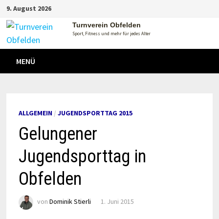
Zum
9. August 2026
Inhalt
Turnverein Obfelden
springen
Sport, Fitness und mehr für jedes Alter
MENÜ
ALLGEMEIN
/
JUGENDSPORTTAG 2015
Gelungener
Jugendsporttag in
Obfelden
von
Dominik Stierli
1. Juni 2015