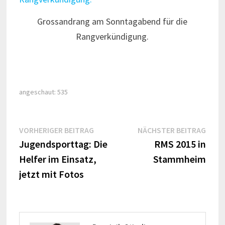
Grossandrang am Sonntagabend für die
Rangverkündigung.
angeschaut:
535
Beitragsnavigation
Vorheriger
Näch
VORHERIGER BEITRAG
NÄCHSTER BEITRAG
Beitrag:
Beitr
Jugendsporttag: Die
RMS 2015 in
Helfer im Einsatz,
Stammheim
jetzt mit Fotos