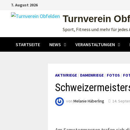
Zum
7. August 2026
Inhalt
Turnverein Ob
springen
Sport, Fitness und mehr für jedes 
STARTSEITE
NEWS
VERANSTALTUNGEN
AKTIVRIEGE
/
DAMENRIEGE
/
FOTOS
/
FOT
Schweizermeisters
von
Melanie Häberling
14. Septe
Am Samstagmorgen trafen sich die