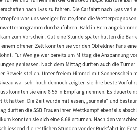
chaften nach Lyss zu fahren. Die Carfahrt nach Lyss verlief
ntropfen was uns weniger freute,denn die Wetterprognosen
hönwetterprogramm durchzuführen. Bald in Bern angekomme
am zum Vorschein. Gut eine Stunde später hatten die Barren
 einem offenen Zelt konnten sie vor den Obfeldner Fans eine
elohnt. Für Wenige war bereits um Mittag die Anspannung v
rungen geniessen. Nach dem Mittag durften auch die Turner 
er Beweis stellen. Unter freiem Himmel mit Sonnenschein 
eau war sehr hoch dennoch zeigten sie ihre beste Vorführun
uss konnten sie eine 8.55 in Empfang nehmen. Es dauerte no
ftitt hatten. Die Zeit wurde mit essen, „sünnele“ und bestau
g durften die SSB Frauen ihren Wettkampf ebenfalls abschli
ikum konnten sie sich eine 8.68 erturnen. Nach den versch
liessend die restlichen Stunden vor der Rückfahrt im Fest