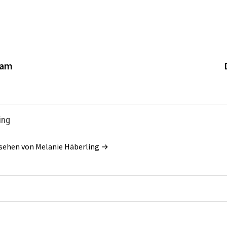
jam
ing
nsehen von Melanie Häberling →