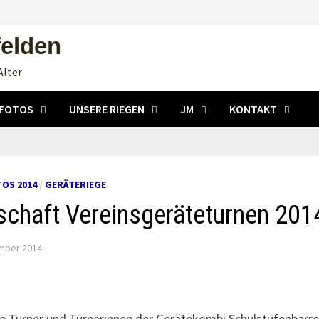
felden
Alter
FOTOS
UNSERE RIEGEN
JM
KONTAKT
OS 2014
/
GERÄTERIEGE
chaft Vereinsgeräteturnen 201
mber 2014
 Turner und Turnerinnen der Gerätekombi,Schulstufenbarre