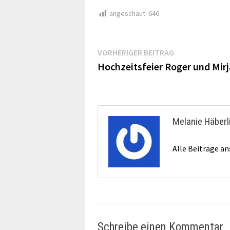
angeschaut:
646
Beitragsnavigation
Vorheriger
VORHERIGER BEITRAG
Beitrag:
Hochzeitsfeier Roger und Mir
Melanie Häberl
Alle Beiträge a
Schreibe einen Kommentar