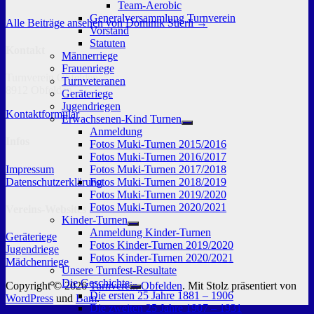
Team-Aerobic
Generalversammlung Turnverein
Alle Beiträge ansehen von Dominik Stierli →
Vorstand
Statuten
Kontakt
Männerriege
Frauenriege
Turnverein Obfelden
Turnveteranen
8912 Obfelden
Geräteriege
Jugendriegen
Kontaktformular
Erwachsenen-Kind Turnen
Untermenü
Anmeldung
anzeigen
Infos
Fotos Muki-Turnen 2015/2016
Fotos Muki-Turnen 2016/2017
Impressum
Fotos Muki-Turnen 2017/2018
Datenschutzerklärung
Fotos Muki-Turnen 2018/2019
Fotos Muki-Turnen 2019/2020
Fotos Muki-Turnen 2020/2021
Vereins-Websites
Kinder-Turnen
Untermenü
Anmeldung Kinder-Turnen
Geräteriege
anzeigen
Fotos Kinder-Turnen 2019/2020
Jugendriege
Fotos Kinder-Turnen 2020/2021
Mädchenriege
Unsere Turnfest-Resultate
Die Geschichte
Copyright © 2026
Turnverein Obfelden
. Mit Stolz präsentiert von
Untermenü
Die ersten 25 Jahre 1881 – 1906
WordPress
und
Bam
.
anzeigen
Die zweiten 25 Jahre 1907 – 1931