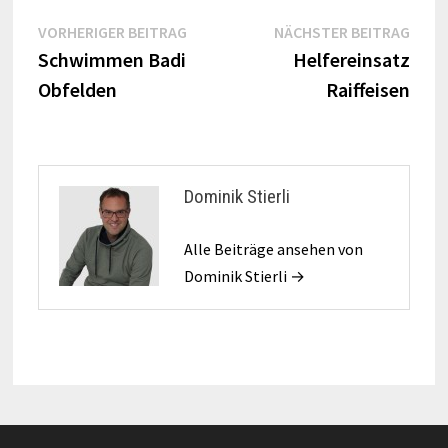
Beitragsnavigation
Vorheriger
Näch
VORHERIGER BEITRAG
NÄCHSTER BEITRAG
Beitrag:
Beitr
Schwimmen Badi
Helfereinsatz
Obfelden
Raiffeisen
Dominik Stierli
Alle Beiträge ansehen von
Dominik Stierli →