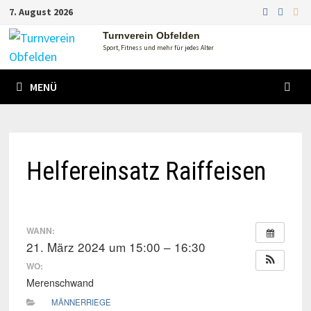
Zum
7. August 2026
Inhalt
Turnverein Obfelden
springen
Sport, Fitness und mehr für jedes Alter
MENÜ
Helfereinsatz Raiffeisen
WANN:
21. März 2024 um 15:00 – 16:30
WO:
Merenschwand
MÄNNERRIEGE