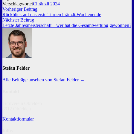
Verschlagwortet
Chränzli 2024
Beitragsnavigation
Vorheriger
Vorheriger Beitrag
Beitrag:
Rückblick auf das erste Turnerchränzli-Wochenende
Nächster
Nächster Beitrag
Beitrag:
Letzte Jahresmeisterschaft – wer hat die Gesamtwertung gewonnen?
Stefan Felder
Alle Beiträge ansehen von Stefan Felder →
Kontakt
Turnverein Obfelden
8912 Obfelden
Kontaktformular
Infos