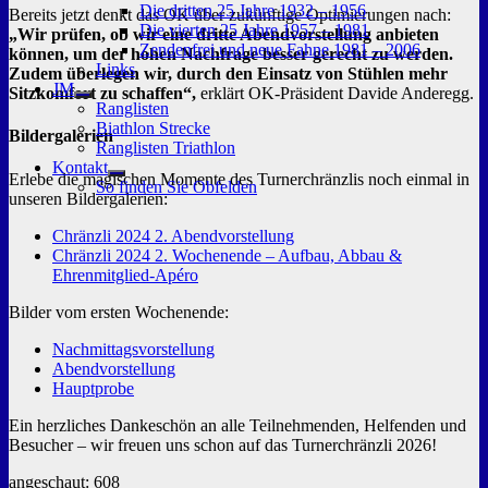
Die dritten 25 Jahre 1932 – 1956
Bereits jetzt denkt das OK über zukünftige Optimierungen nach:
Die vierten 25 Jahre 1957 – 1981
„Wir prüfen, ob wir eine dritte Abendvorstellung anbieten
Zendenfrei und neue Fahne 1981 – 2006
können, um der hohen Nachfrage besser gerecht zu werden.
Links
Zudem überlegen wir, durch den Einsatz von Stühlen mehr
JM
Sitzkomfort zu schaffen“,
erklärt OK-Präsident Davide Anderegg.
Untermenü
Ranglisten
anzeigen
Biathlon Strecke
Bildergalerien
Ranglisten Triathlon
Kontakt
Erlebe die magischen Momente des Turnerchränzlis noch einmal in
Untermenü
So finden Sie Obfelden
anzeigen
unseren Bildergalerien:
Chränzli 2024 2. Abendvorstellung
Chränzli 2024 2. Wochenende – Aufbau, Abbau &
Ehrenmitglied-Apéro
Bilder vom ersten Wochenende:
Nachmittagsvorstellung
Abendvorstellung
Hauptprobe
Ein herzliches Dankeschön an alle Teilnehmenden, Helfenden und
Besucher – wir freuen uns schon auf das Turnerchränzli 2026!
angeschaut:
608