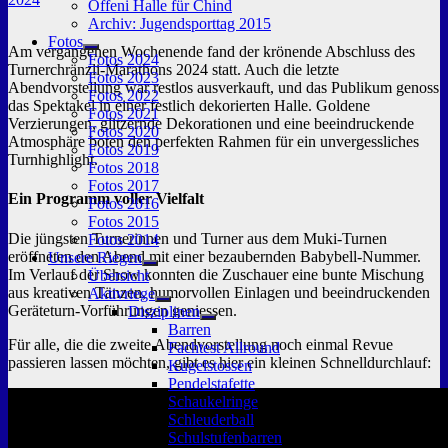
Offeni Halle für Chind
Archiv: Jugendsporttag 2015
Fotos
Am vergangenen Wochenende fand der krönende Abschluss des
Untermenü
Fotos 2024
Turnerchränzli-Marathons 2024 statt. Auch die letzte
anzeigen
Fotos 2023
Abendvorstellung war restlos ausverkauft, und das Publikum genoss
Fotos 2022
das Spektakel in einer festlich dekorierten Halle. Goldene
Fotos 2021
Verzierungen, glitzernde Dekorationen und eine beeindruckende
Fotos 2020
Atmosphäre boten den perfekten Rahmen für ein unvergessliches
Fotos 2019
Turnhighlight.
Fotos 2018
Fotos 2017
Ein Programm voller Vielfalt
Fotos 2016
Fotos 2015
Die jüngsten Turnerinnen und Turner aus dem Muki-Turnen
Fotos 2014
eröffneten den Abend mit einer bezaubernden Babybell-Nummer.
Unsere Riegen
Untermenü
Im Verlauf der Show konnten die Zuschauer eine bunte Mischung
Übersicht
anzeigen
aus kreativen Tänzen, humorvollen Einlagen und beeindruckenden
Aktivriege
Untermenü
Geräteturn-Vorführungen geniessen.
Disziplinen
anzeigen
Untermenü
Barren
anzeigen
Für alle, die die zweite Abendvorstellung noch einmal Revue
Fachtest Allround
passieren lassen möchten, gibt es hier ein kleinen Schnelldurchlauf:
Kugelstossen
Pendelstafette
Schaukelringe
Schleuderball
Schulstufenbarren