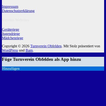
Impressum
Datenschutzerklärung
Vereins-Websites
Geräteriege
Jugendriege
Mädchenriege
Copyright © 2026
Turnverein Obfelden
. Mit Stolz präsentiert von
WordPress
und
Bam
.
Füge Turnverein Obfelden als App hinzu
Hinzufügen