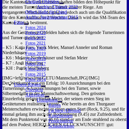
Chränzli Obfelden
Die Kantonalen Gerätemeisterschaften bilden den Höhepunkt für
Untermenü
Archiv: Chränzli 2022
die meisten Turnerinnen und Turner unserer Riege. Am
anzeigen
Offeni Halle für Chind
vergangenen Wochenende ging es jedoch auch um die Qualifikation
Archiv: Jugendsporttag 2015
für den Kantonalfinal in 2 Wochen. Danach wird das SM-Team des
Fotos
Kanton Zürich bestimmt.
Untermenü
Fotos 2024
anzeigen
Aus der Geräteriege Obfelden haben sich die folgende Turnerinnen
Fotos 2023
und Turner qualifiziert:
Fotos 2022
Fotos 2021
– K5 : Katja Frey, Yanik Meier, Manuel Anneler und Roman
Fotos 2020
Niederhäuser
Fotos 2019
– K6 : Melanie Niederhäuser und Stefan Meier
Fotos 2018
– K7 : Andi Häberling
Fotos 2017
– KH : Patrik Wolflisberg
Fotos 2016
Fotos 2015
[IMG=left]/news/img/GETU/Mannschaft.JPG[/IMG]
Fotos 2014
Der Wettkampf war ein Erfolg: 10 Auszeichnungen bei den
Unsere Riegen
Turnerinnen, 6 Auszeichnungen bei den Turner, sowie
Untermenü
Übersicht
anzeigen
Silbermedaille in der Mannschaftswertung. Den grössten
Aktivriege
Einzelerfolg gelang Stefan Meier, der seinen ersten Sieg im
Untermenü
Disziplinen
anzeigen
Geräteturnen realisieren konnte. Wie bereits an den Thurgauer
Untermenü
Barren
anzeigen
Meisterschaften erwischte er einen guten Start (Reck, 9.25), und für
Fachtest Allround
einmal gelang ihm auch die Bodenübung (9.45) zur Zufriedenheit.
Kugelstossen
Mit dem Punktetotal von 46.65 stand er am Ende strahlend zu oberst
Pendelstafette
auf dem Podest; HERZLICHEN GLÜCKWUNSCH!!! :gut:
Schaukelringe