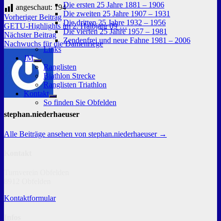
Untermenü
Die ersten 25 Jahre 1881 – 1906
angeschaut:
194
anzeigen
Die zweiten 25 Jahre 1907 – 1931
Beitragsnavigation
Vorheriger
Vorheriger Beitrag
Die dritten 25 Jahre 1932 – 1956
Beitrag:
GETU-Highlights im 2. Halbjahr 09 …
Die vierten 25 Jahre 1957 – 1981
Nächster
Nächster Beitrag
Zendenfrei und neue Fahne 1981 – 2006
Beitrag:
Nachwuchs für die Damenriege
Links
JM
Untermenü
Ranglisten
anzeigen
Biathlon Strecke
Ranglisten Triathlon
Kontakt
Untermenü
So finden Sie Obfelden
anzeigen
stephan.niederhaeuser
Alle Beiträge ansehen von stephan.niederhaeuser →
Kontakt
Turnverein Obfelden
8912 Obfelden
Kontaktformular
Infos