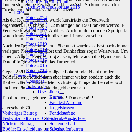
Offeni Halle für Chind
fanden sich einige Festbänke inklusive Zelt. So konnte man im
Archiv: Jugendsporttag 2015
Trockenen noch etwas draussen sitzen.
Fotos
Untermenü
Fotos 2024
Als der Regen nachliess, wurde kurzfristig ein Feuerwerk
anzeigen
Fotos 2023
organisiert. Das knapp 2 1/2 minütige und 150 Franken wertvolle
Fotos 2022
Feuerwerk war ein toller Anblick. Auch rundum um den Sportplatz
Fotos 2021
waren immer wieder Lichtblitze am Himmel zu sehen.
Fotos 2020
Fotos 2019
Nach dem pyrotechnischen Höhepunkt wurde das Fest nach drinnen
Fotos 2018
verlagert. Neben Bier, Most und Drinks floss sogar Weisswein. Um
Fotos 2017
einer 1. August-Feier würdig zu sein, fehlte auch die Hymne nicht.
Fotos 2016
Darauf folgte auch noch das Turnerlied.
Fotos 2015
Fotos 2014
Gegen 23 Uhr folgte die obligate Pokerrunde. Nicht nur der
Unsere Riegen
Pokertisch leerte sich dann aber immer weiter, sondern auch die
Untermenü
Übersicht
Barbesucher verabschiedeten sich stetig. Einige durften aber wohl
anzeigen
Aktivriege
noch weit in die Nacht hinein geblieben sein.
Untermenü
Disziplinen
anzeigen
Untermenü
Barren
Ein durchwegs gelungener Abend! Dankeschön!
anzeigen
Fachtest Allround
angeschaut:
70
Kugelstossen
Beitragsnavigation
Vorheriger
Vorheriger Beitrag
Pendelstafette
Beitrag:
Festwirtschaft an der Obfelder 1. Augustfeier
Schaukelringe
Nächster
Nächster Beitrag
Schleuderball
Beitrag:
Böötle: Entscheidung am Abend
Schulstufenbarren