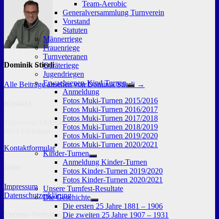
Team-Aerobic
Generalversammlung Turnverein
Vorstand
Statuten
Männerriege
Frauenriege
Turnveteranen
Dominik Stierli
Geräteriege
Jugendriegen
Erwachsenen-Kind Turnen
Alle Beiträge ansehen von Dominik Stierli →
Untermenü
Anmeldung
anzeigen
Fotos Muki-Turnen 2015/2016
Kontakt
Fotos Muki-Turnen 2016/2017
Fotos Muki-Turnen 2017/2018
Turnverein Obfelden
Fotos Muki-Turnen 2018/2019
8912 Obfelden
Fotos Muki-Turnen 2019/2020
Fotos Muki-Turnen 2020/2021
Kontaktformular
Kinder-Turnen
Untermenü
Anmeldung Kinder-Turnen
anzeigen
Infos
Fotos Kinder-Turnen 2019/2020
Fotos Kinder-Turnen 2020/2021
Impressum
Unsere Turnfest-Resultate
Datenschutzerklärung
Die Geschichte
Untermenü
Die ersten 25 Jahre 1881 – 1906
anzeigen
Vereins-Websites
Die zweiten 25 Jahre 1907 – 1931